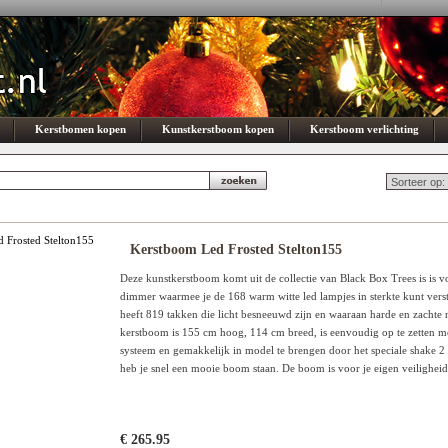
Kerstbomen kopen
Kunstkerstboom kopen
Kerstboom verlichting
Kerstboom Led Frosted Stelton155
Deze kunstkerstboom komt uit de collectie van Black Box Trees is is v
dimmer waarmee je de 168 warm witte led lampjes in sterkte kunt vers
heeft 819 takken die licht besneeuwd zijn en waaraan harde en zachte 
kerstboom is 155 cm hoog, 114 cm breed, is eenvoudig op te zetten me
systeem en gemakkelijk in model te brengen door het speciale shake 2
heb je snel een mooie boom staan. De boom is voor je eigen veiligheid
€ 265.95