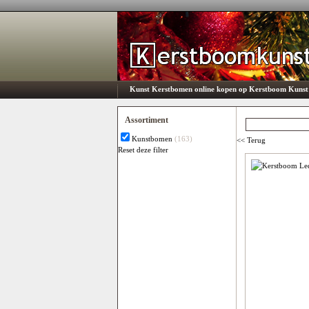
Kunst Kerstbomen online kopen op Kerstboom Kunst
Assortiment
Kunstbomen
(163)
<< Terug
Reset deze filter
Subcategorie
Er is geen optie beschikbaar