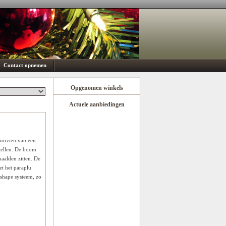
Contact opnemen
Opgenomen winkels
Actuele aanbiedingen
oorzien van een
tellen. De boom
naalden zitten. De
t het paraplu
 shape systeem, zo