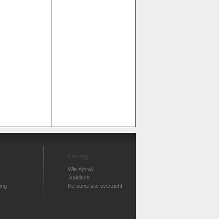
Overig
Wie zijn wij
Juridisch
ing
Kerstmis site overzicht