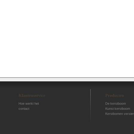
Klantenservice
Producten
Hoe werkt het
De kerstboom
contact
Kunst kerstboom
Kerstbomen versier