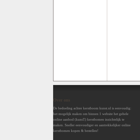
Over ons
De bedoeling achter kerstboom kunst.nl is eenvoudig:
het mogelijk maken om binnen 1 website het gehele
online aanbod (kunsT) kerstbomen inzichtelijk te
maken. Sneller eenvoudiger en aantrekkelijker online
kerstbomen kopen & bestellen!