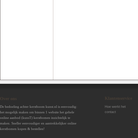
Klantenservice
Over ons
De bedoeling achter kerstboom kunst.nl is eenvoudig:
Hoe werkt het
contact
het mogelijk maken om binnen 1 website het gehele
online aanbod (kunsT) kerstbomen inzichtelijk te
maken. Sneller eenvoudiger en aantrekkelijker online
kerstbomen kopen & bestellen!