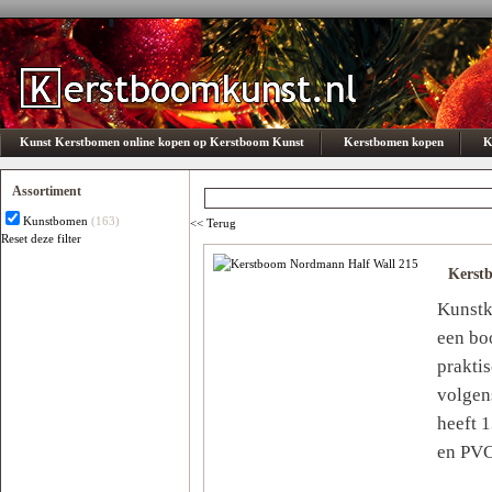
Kunst Kerstbomen online kopen op Kerstboom Kunst
Kerstbomen kopen
K
Assortiment
Kunstbomen
(163)
<< Terug
Reset deze filter
Subcategorie
Kerst
Er is geen optie beschikbaar
Kunstk
een bo
prakti
volgen
heeft 
en PVC