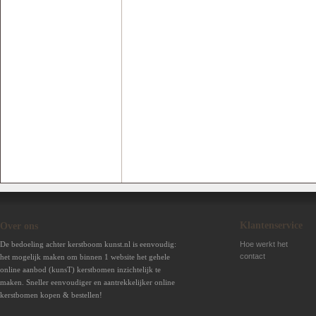
Klantenservice
Over ons
De bedoeling achter kerstboom kunst.nl is eenvoudig:
Hoe werkt het
contact
het mogelijk maken om binnen 1 website het gehele
online aanbod (kunsT) kerstbomen inzichtelijk te
maken. Sneller eenvoudiger en aantrekkelijker online
kerstbomen kopen & bestellen!