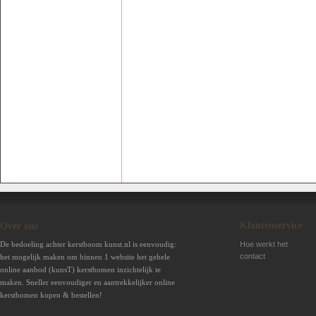
Klantenservice
Over ons
De bedoeling achter kerstboom kunst.nl is eenvoudig:
Hoe werkt het
contact
het mogelijk maken om binnen 1 website het gehele
online aanbod (kunsT) kerstbomen inzichtelijk te
maken. Sneller eenvoudiger en aantrekkelijker online
kerstbomen kopen & bestellen!