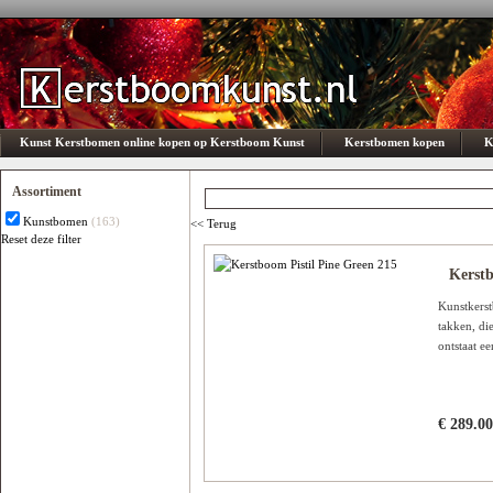
Kunst Kerstbomen online kopen op Kerstboom Kunst
Kerstbomen kopen
K
Assortiment
Kunstbomen
(163)
<< Terug
Reset deze filter
Subcategorie
Kerstb
Er is geen optie beschikbaar
Kunstkerst
takken, di
ontstaat e
€ 289.00