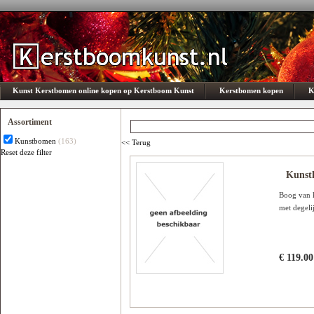
Kunst Kerstbomen online kopen op Kerstboom Kunst
Kerstbomen kopen
K
Assortiment
Kunstbomen
(163)
<< Terug
Reset deze filter
Subcategorie
Kunst
Er is geen optie beschikbaar
Boog van 
met degeli
€ 119.00