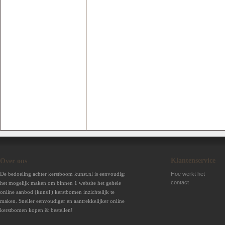
Klantenservice
Over ons
De bedoeling achter kerstboom kunst.nl is eenvoudig:
Hoe werkt het
contact
het mogelijk maken om binnen 1 website het gehele
online aanbod (kunsT) kerstbomen inzichtelijk te
maken. Sneller eenvoudiger en aantrekkelijker online
kerstbomen kopen & bestellen!