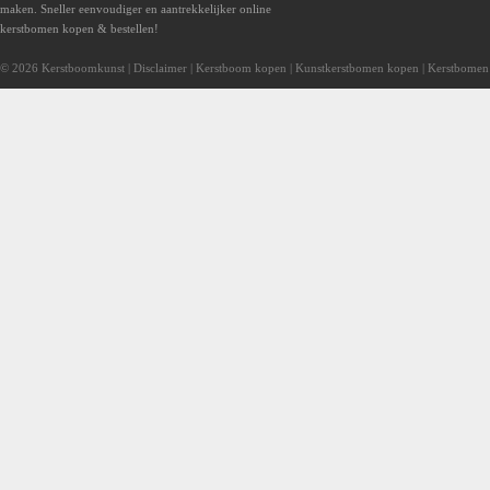
maken. Sneller eenvoudiger en aantrekkelijker online
kerstbomen kopen & bestellen!
© 2026 Kerstboomkunst |
Disclaimer
|
Kerstboom kopen
|
Kunstkerstbomen kopen
|
Kerstbomen